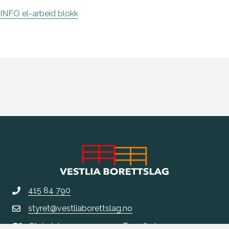
INFO el-arbeid blokk
415 84 790
styret@vestliaborettslag.no
Steindalsvegen 14, 7033 Trondheim