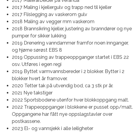
2017 Malerarbeider på veranda
2017 Maling i kjellergulv og trapp ned til kjeller
2017 Flislegging av vaskerom gulv
2018 Maling av vegger mm vaskerom
2018 Brannsikring kjeller, justering av branndører og nye
pumper for sikker lukking
2019 Drenering vanndammer framfor noen innganger,
og hjørne sørøst EBS 8
2019 Oppussing av trappeoppganger startet i EBS 22
osv. Utføres i egen regi
2019 Byttet varmvannsbereder i 2 blokker. Bytter i 2
blokker hvert år framover.
2020 Tetter tak på utvendig bod, ca 3 stk pr år.
2021 Nye takstiger
2022 Sportsbodene utenfor hver blokkoppgang malt.
2022 Trappeoppganger i blokkene er pusset opp/malt.
Oppgangene har fått nye oppslagstavler over
postkassene.
2023 El- og vannsjekk i alle leiligheter