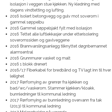
isolasjon i veggen stue kjøkken. Ny kledning med
dagens vindtetting og lufting.
2016 Isolert betongvegg og gulv mot soverom i
gammel søppelbu
2016 Gammel søppelsjakt fylt med isolasjon
2016 Tettet alle luftlekkasjer under etterisolering
soveromssiden og gavlveggene
2016 Brannvarslingsanlegg tilknyttet døgnbemannet
alarmsentral
2016 Grunnmurer vasket og malt
2016 1 blokk drenert
2016/17 Fiberkabel for bredbånd og TV lagt inn til hver
leilighet
2017 Rørfornying av grenrør fra kjøkken og
bad/wc/vaskerom. Stammer kjøkken/kloakk,
bunnledninger til kommunal ledning
2017 Rørfornying av bunnledning overvann fra tak
(2013) til kommunal ledning