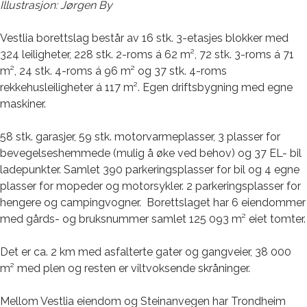
Illustrasjon: Jørgen By
Vestlia borettslag består av 16 stk. 3-etasjes blokker med
324 leiligheter, 228 stk. 2-roms á 62 m², 72 stk. 3-roms á 71
m², 24 stk. 4-roms á 96 m² og 37 stk. 4-roms
rekkehusleiligheter á 117 m². Egen driftsbygning med egne
maskiner.
58 stk. garasjer, 59 stk. motorvarmeplasser, 3 plasser for
bevegelseshemmede (mulig å øke ved behov) og 37 EL- bil
ladepunkter. Samlet 390 parkeringsplasser for bil og 4 egne
plasser for mopeder og motorsykler. 2 parkeringsplasser for
hengere og campingvogner. Borettslaget har 6 eiendommer
med gårds- og bruksnummer samlet 125 093 m² eiet tomter.
Det er ca. 2 km med asfalterte gater og gangveier, 38 000
m² med plen og resten er viltvoksende skråninger.
Mellom Vestlia eiendom og Steinanvegen har Trondheim