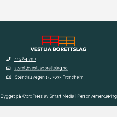
415 84 790
styret@vestliaborettslag.no
Steindalsvegen 14, 7033 Trondheim
Bygget på
WordPress
av
Smart Media
|
Personvernerklæring