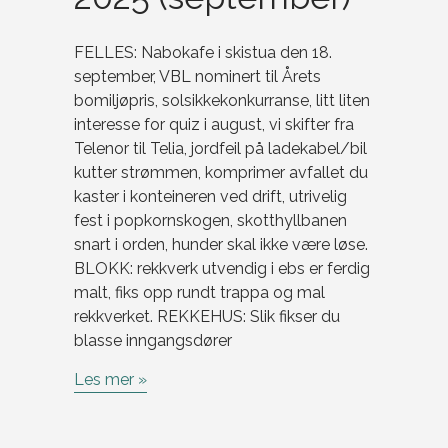
FELLES: Nabokafe i skistua den 18.
september, VBL nominert til Årets
bomiljøpris, solsikkekonkurranse, litt liten
interesse for quiz i august, vi skifter fra
Telenor til Telia, jordfeil på ladekabel/bil
kutter strømmen, komprimer avfallet du
kaster i konteineren ved drift, utrivelig
fest i popkornskogen, skotthyllbanen
snart i orden, hunder skal ikke være løse.
BLOKK: rekkverk utvendig i ebs er ferdig
malt, fiks opp rundt trappa og mal
rekkverket. REKKEHUS: Slik fikser du
blasse inngangsdører
Les mer »