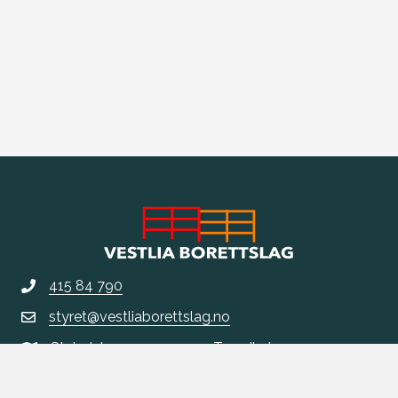
415 84 790
styret@vestliaborettslag.no
Steindalsvegen 14, 7033 Trondheim