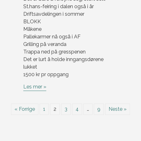
St.hans-feiring i dalen også i år
Driftsavdelingen i sommer
BLOKK
Måkene
Pallekarmer nå også i AF
Grilling på veranda
Trappa ned på gresspenen
Det er lurt å holde inngangsdørene
lukket
1500 kr pr oppgang
Les mer »
« Forrige
1
2
3
4
…
9
Neste »