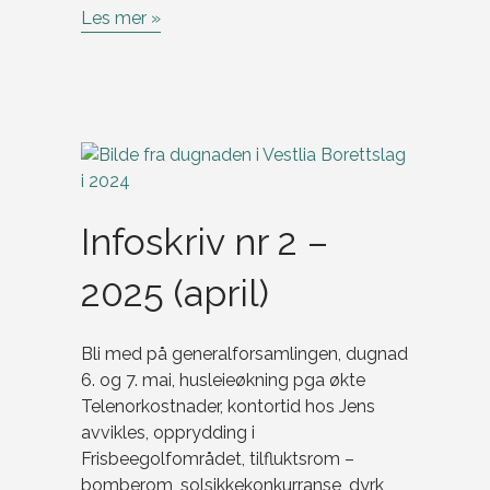
Les mer »
Infoskriv nr 2 –
2025 (april)
Bli med på generalforsamlingen, dugnad
6. og 7. mai, husleieøkning pga økte
Telenorkostnader, kontortid hos Jens
avvikles, opprydding i
Frisbeegolfområdet, tilfluktsrom –
bomberom, solsikkekonkurranse, dyrk