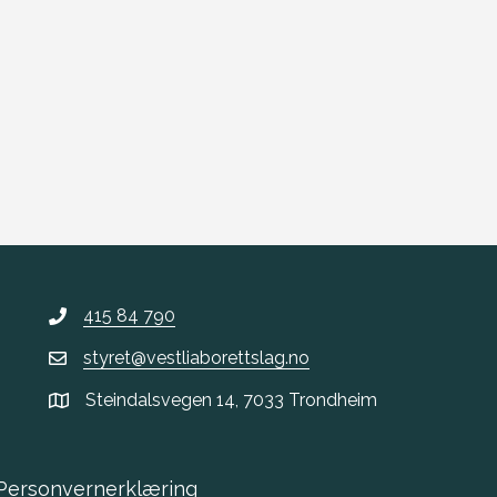
415 84 790
styret@vestliaborettslag.no
Steindalsvegen 14, 7033 Trondheim
Personvernerklæring