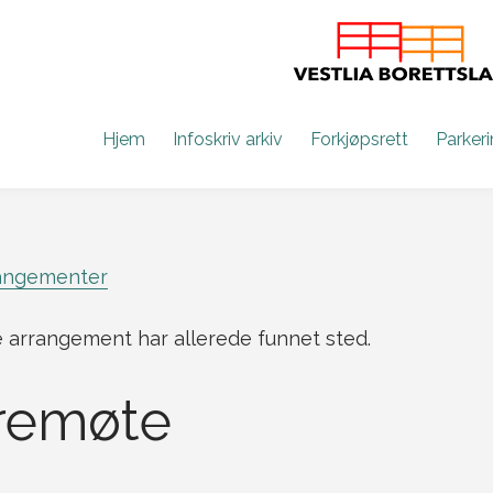
Hjem
Infoskriv arkiv
Forkjøpsrett
Parker
rangementer
 arrangement har allerede funnet sted.
remøte