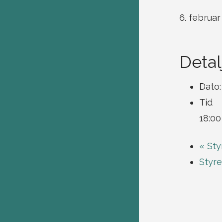
6. februar
Detal
Dato:
Tid
18:00
«
Sty
Styr