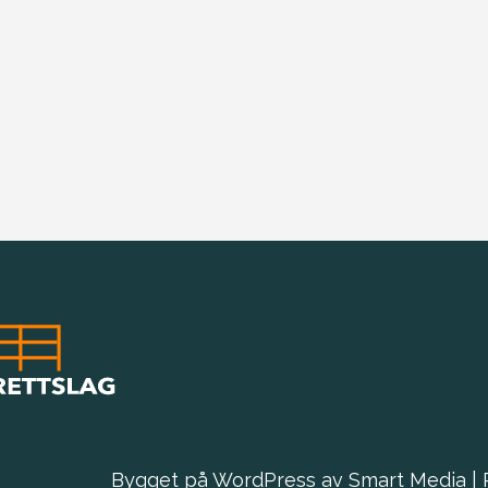
Bygget på
WordPress
av
Smart Media
|