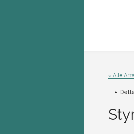
« Alle Ar
Dette
Sty