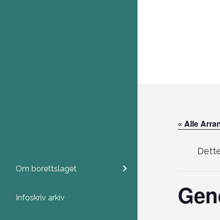
« Alle Arr
Dette
Om borettslaget
Gene
Infoskriv arkiv