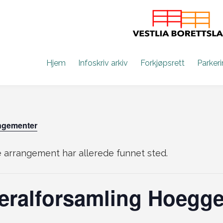
Hjem
Infoskriv arkiv
Forkjøpsrett
Parker
angementer
 arrangement har allerede funnet sted.
ralforsamling Hoeggen