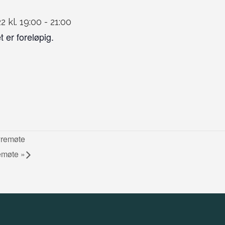
2 kl. 19:00
-
21:00
 er foreløpig.
remøte
emøte
»