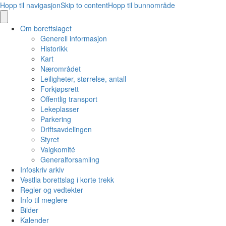
Hopp til navigasjon
Skip to content
Hopp til bunnområde
Om borettslaget
Generell informasjon
Historikk
Kart
Nærområdet
Leiligheter, størrelse, antall
Forkjøpsrett
Offentlig transport
Lekeplasser
Parkering
Driftsavdelingen
Styret
Valgkomité
Generalforsamling
Infoskriv arkiv
Vestlia borettslag i korte trekk
Regler og vedtekter
Info til meglere
Bilder
Kalender