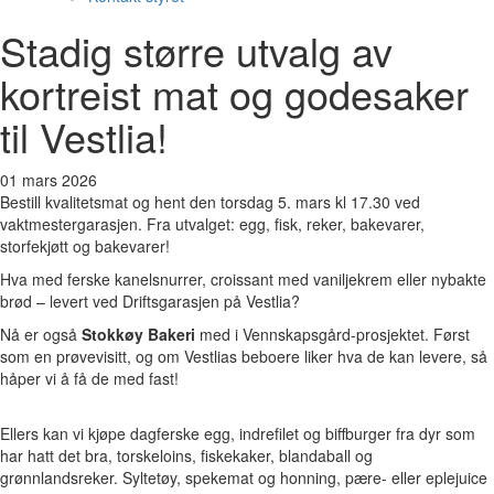
Stadig større utvalg av
kortreist mat og godesaker
til Vestlia!
01 mars 2026
Bestill kvalitetsmat og hent den torsdag 5. mars kl 17.30 ved
vaktmestergarasjen. Fra utvalget: egg, fisk, reker, bakevarer,
storfekjøtt og bakevarer!
Hva med ferske kanelsnurrer, croissant med vaniljekrem eller nybakte
brød – levert ved Driftsgarasjen på Vestlia?
Nå er også
Stokkøy Bakeri
med i Vennskapsgård-prosjektet. Først
som en prøvevisitt, og om Vestlias beboere liker hva de kan levere, så
håper vi å få de med fast!
Ellers kan vi kjøpe dagferske egg, indrefilet og biffburger fra dyr som
har hatt det bra, torskeloins, fiskekaker, blandaball og
grønnlandsreker. Syltetøy, spekemat og honning, pære- eller eplejuice