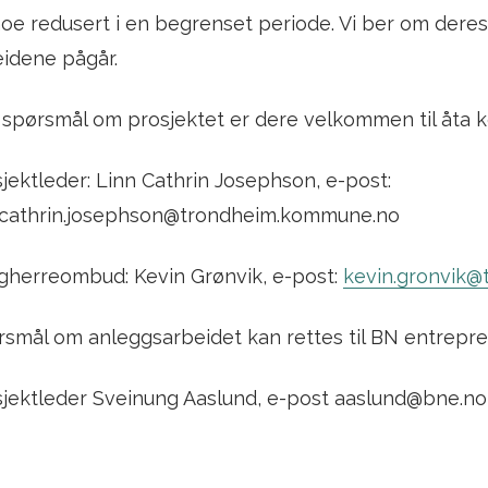
noe redusert i en begrenset periode. Vi ber om dere
idene pågår.
 spørsmål om prosjektet er dere velkommen til åta
jektleder: Linn Cathrin Josephson, e-post:
n.cathrin.josephson@trondheim.kommune.no
gherreombud: Kevin Grønvik, e-post:
kevin.gronvik
smål om anleggsarbeidet kan rettes til BN entrepre
sjektleder Sveinung Aaslund, e-post aaslund@bne.no