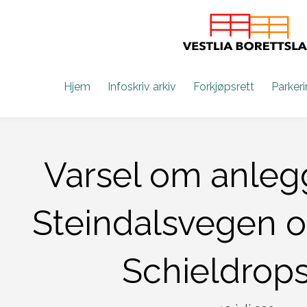
Hjem
Infoskriv arkiv
Forkjøpsrett
Parker
Varsel om anlegg
Steindalsvegen o
Schieldrop