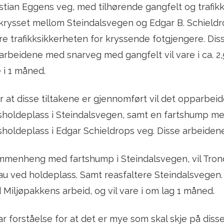
stian Eggens veg, med tilhørende gangfelt og trafik
rysset mellom Steindalsvegen og Edgar B. Schieldro
e trafikksikkerheten for kryssende fotgjengere. Disse 
arbeidene med snarveg med gangfelt vil vare i ca. 2,
 i 1 måned.
r at disse tiltakene er gjennomført vil det opparbe
holdeplass i Steindalsvegen, samt en fartshump med
holdeplass i Edgar Schieldrops veg. Disse arbeidene v
mmenheng med fartshump i Steindalsvegen, vil Trond
au ved holdeplass. Samt reasfaltere Steindalsvegen.
Miljøpakkens arbeid, og vil vare i om lag 1 måned.
ar forståelse for at det er mye som skal skje på di