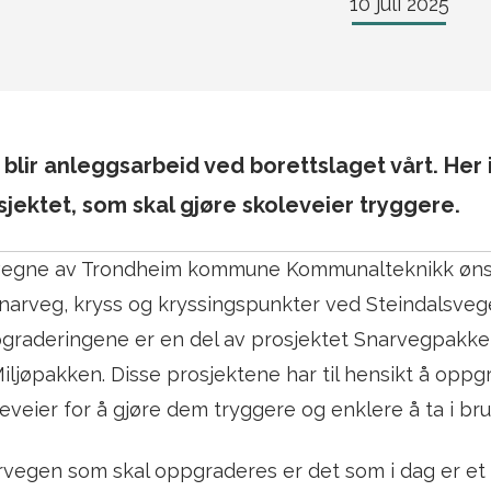
10 juli 2025
 blir anleggsarbeid ved borettslaget vårt. H
sjektet, som skal gjøre skoleveier tryggere.
vegne av Trondheim kommune Kommunalteknikk ønsk
narveg, kryss og kryssingspunkter ved Steindalsveg
raderingene er en del av prosjektet Snarvegpakke 1
iljøpakken. Disse prosjektene har til hensikt å op
eveier for å gjøre dem tryggere og enklere å ta i bru
vegen som skal oppgraderes er det som i dag er et t