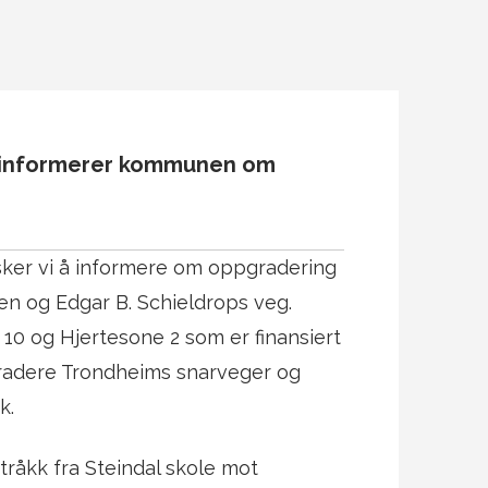
er informerer kommunen om
er vi å informere om oppgradering
en og Edgar B. Schieldrops veg.
0 og Hjertesone 2 som er finansiert
pgradere Trondheims snarveger og
k.
råkk fra Steindal skole mot