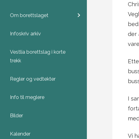
Chri
Vegk
Om borettslaget
bedr
Infoskriv arkiv
der 
vare
Vestlia borettslag i korte
trekk
Ette
buss
Regler og vedtekter
buss
Info til meglere
I sa
fort
Bilder
med 
Kalender
Vi h