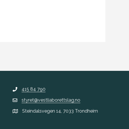
415 84 790
styret@vestliaborettslag.no
Steindalsvegen 14, 7033 Trondheim