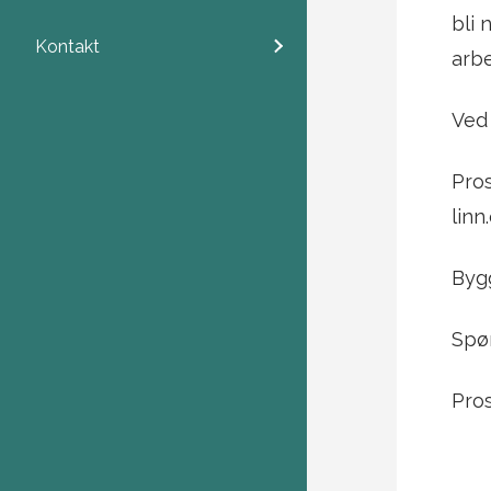
bli 
Kontakt
arbe
Ved
Pros
lin
Byg
Spør
Pro