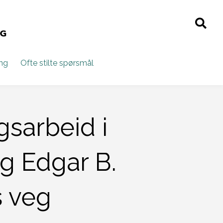
ing
Ofte stilte spørsmål
sarbeid i
g Edgar B.
s veg