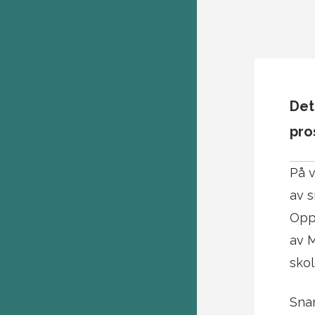
Det
pro
På 
av s
Oppg
av M
skol
Snar