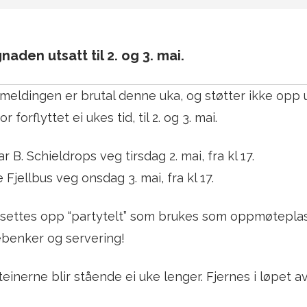
naden utsatt til 2. og 3. mai.
meldingen er brutal denne uka, og støtter ikke opp
or forflyttet ei ukes tid, til 2. og 3. mai.
r B. Schieldrops veg tirsdag 2. mai, fra kl 17.
 Fjellbus veg onsdag 3. mai, fra kl 17.
settes opp “partytelt” som brukes som oppmøteplass
ebenker og servering!
einerne blir stående ei uke lenger. Fjernes i løpet av