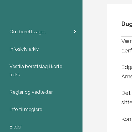
Dug
Om borettslaget
Vær
Infoskriv arkiv
derf
Vestlia borettslag i korte
Edga
trekk
Arne
Regler og vedtekter
Det 
sitt
Info til meglere
Kont
Bilder