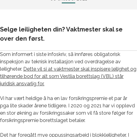
Selge leiligheten din? Vaktmester skal se
over den først.
Som informert i siste infoskriv, så innføres obligatorisk
inspeksjon av teknisk installasjon ved overdragelse av
leiligheter.
Dette vil si at vaktmester skal inspisere leilighet og
tilhørende bod for alt som Vestlia borettslag (VBL) står
juridisk ansvarlig for.
Vi har vært heldige å ha en lav forsikringspremie et par år
pga lite skader årene tidligere. I 2020 og 2021 har vi opplevd
en stor økning av forsikringssaker som vil få store følger for
forsikringspremie borettslaget betaler.
Det har foregått mye oppussingsarbeid i blokkleiligheter. I