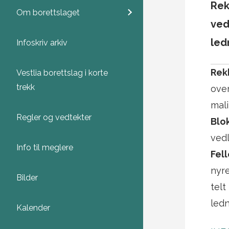
Rek
Om borettslaget
ved
led
Infoskriv arkiv
Rek
Vestlia borettslag i korte
trekk
ove
mali
Regler og vedtekter
Blo
vedl
Info til meglere
Fell
nyr
Bilder
telt
ledn
Kalender