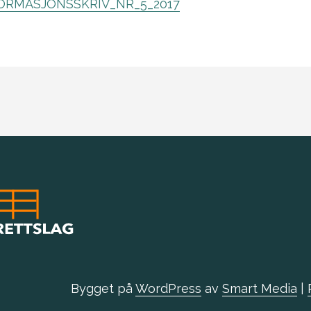
ORMASJONSSKRIV_NR_5_2017
Bygget på
WordPress
av
Smart Media
|