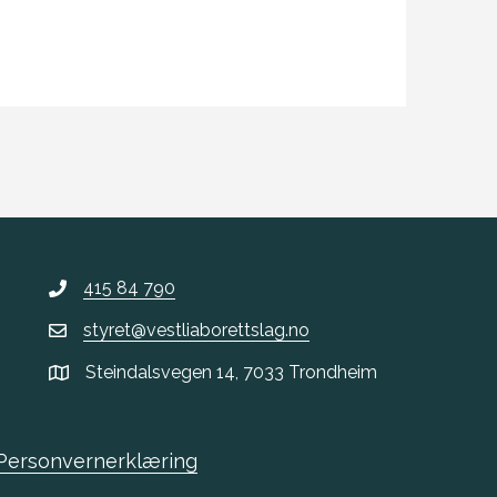
415 84 790
styret@vestliaborettslag.no
Steindalsvegen 14, 7033 Trondheim
Personvernerklæring