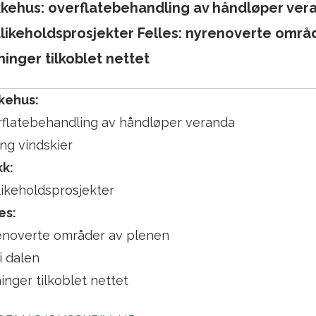
kehus: overflatebehandling av håndløper vera
likeholdsprosjekter Felles: nyrenoverte områd
ninger tilkoblet nettet
kehus:
rflatebehandling av håndløper veranda
ng vindskier
kk:
ikeholdsprosjekter
es:
enoverte områder av plenen
 i dalen
inger tilkoblet nettet